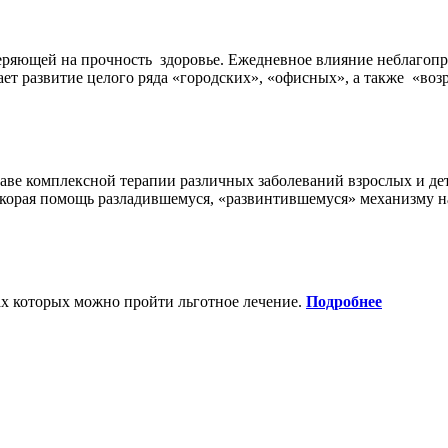
еряющей на прочность здоровье. Ежедневное влияние неблагоп
т развитие целого ряда «городских», «офисных», а также «возр
таве комплексной терапии различных заболеваний взрослых и де
скорая помощь разладившемуся, «развинтившемуся» механизму на
х которых можно пройти льготное лечение.
Подробнее